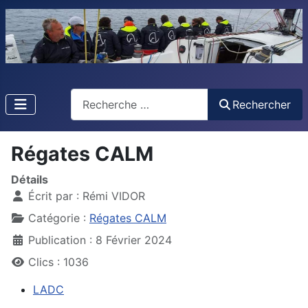
Rechercher
Rechercher
Type 2 or more characters for results.
Régates CALM
Détails
Écrit par :
Rémi VIDOR
Catégorie :
Régates CALM
Publication : 8 Février 2024
Clics : 1036
LADC